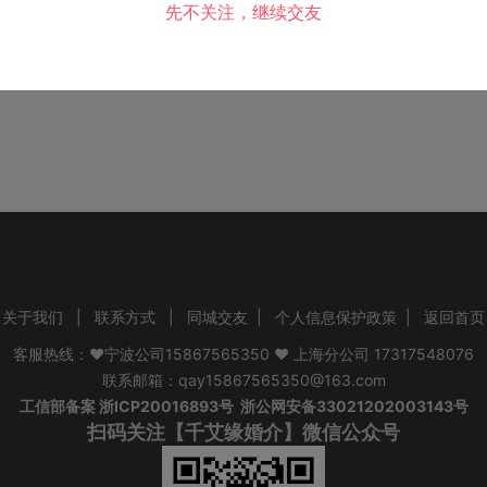
先不关注，继续交友
关于我们
|
联系方式
|
同城交友
|
个人信息保护政策
|
返回首页
客服热线：❤宁波公司15867565350 ❤ 上海分公司 17317548076
联系邮箱：qay15867565350@163.com
工信部备案
浙ICP20016893号
浙公网安备33021202003143号
扫码关注【千艾缘婚介】微信公众号