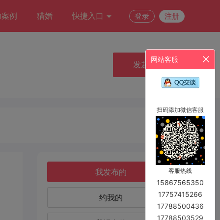
功案例
猎婚
快捷入口
登录
注册
网站客服
发起约会
扫码添加微信客服
我发布的
客服热线
15867565350
17757415266
约我的
17788500436
17788503529