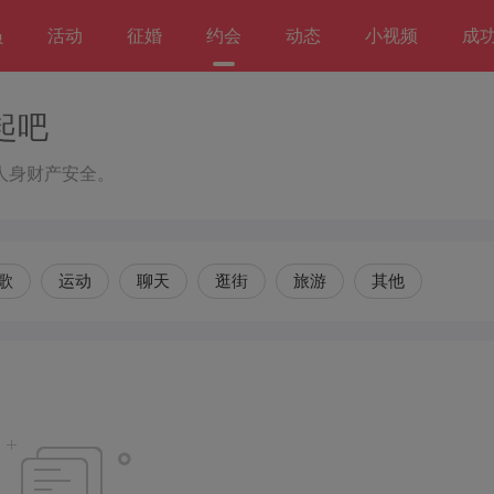
员
活动
征婚
约会
动态
小视频
成
起吧
人身财产安全。
歌
运动
聊天
逛街
旅游
其他