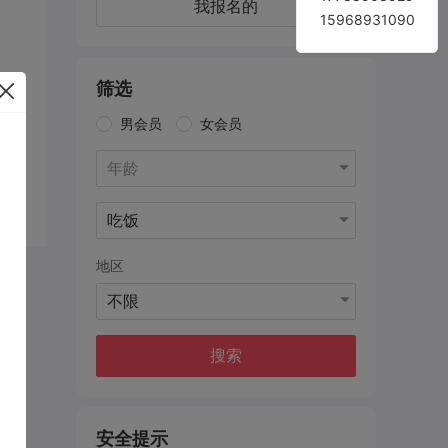
我报名的
15968931090
筛选
男会员
女会员
年龄
吃饭
地区
不限
搜索
安全提示