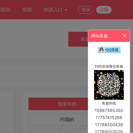
功案例
猎婚
快捷入口
登录
注册
网站客服
发起约会
扫码添加微信客服
我发布的
客服热线
15867565350
17757415266
约我的
17788500436
17788503529