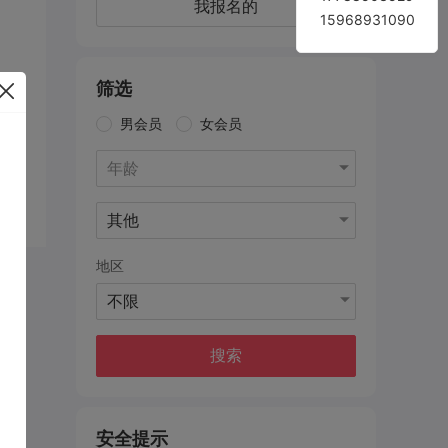
我报名的
15968931090
筛选
男会员
女会员
年龄
其他
地区
不限
搜索
安全提示