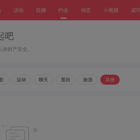
员
活动
征婚
约会
动态
小视频
成
起吧
人身财产安全。
歌
运动
聊天
逛街
旅游
其他