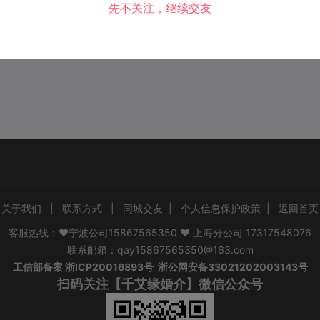
先不关注，继续交友
关于我们
|
联系方式
|
同城交友
|
个人信息保护政策
|
返回首页
客服热线：❤宁波公司15867565350 ❤ 上海分公司 17317548076
联系邮箱：qay15867565350@163.com
工信部备案
浙ICP20016893号
浙公网安备33021202003143号
扫码关注【千艾缘婚介】微信公众号