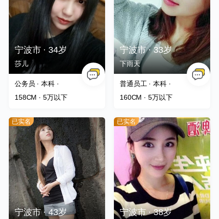
撩TA
huihui
注册了会员
撩TA
笑笑
注册了会员
宁波市 · 34岁
宁波市 · 33岁
莎儿
下雨天
公务员 · 本科 ·
普通员工 · 本科 ·
158CM
· 5万以下
160CM
· 5万以下
已实名
已实名
宁波市 · 43岁
宁波市 · 38岁