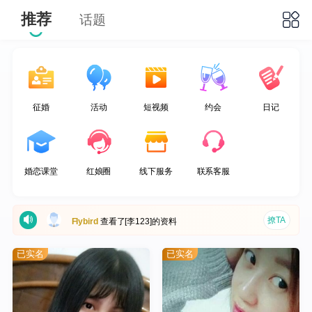
推荐
话题
征婚
活动
短视频
约会
日记
撩TA
huihui
注册了会员
撩TA
笑笑
注册了会员
婚恋课堂
红娘圈
线下服务
联系客服
撩TA
Flybird
查看了[李123]的资料
撩TA
海贼忍者旺旺
注册了会员
撩TA
高亮
开通了VIP会员
已实名
已实名
撩TA
刘工
注册了会员
撩TA
jimmyyang
注册了会员