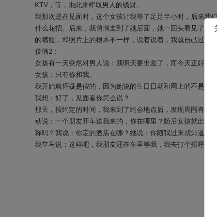
KTV，等，由此来榨取男人的钱财。
我那次是在见面时，这个女孩让我等了足足半小时，后来我
什么花招。后来，我悄悄走到了她后面，她一回头看见了我
的嘴脸，和照片上的根本不一样，说着说着，我就自己过了
伎俩2：
女孩有一天突然对男人说：我明天要出差了，而今天正好是
女孩：只有你和我。
我开始就怀疑是假的，因为她说的生日日期和网上的不是一
我想：好了，见面看你怎么说？
那天，按约定的时间，我来到了约会地点后，发现周围有些
动说：一个朋友开车送我来的，你在哪里？随后女孩就出现了
释吗？我说：你定的酒店在哪？她说：你随我过来就知道了
我立马说：这样吧，我朋友还在车里等我，我去打个招呼就