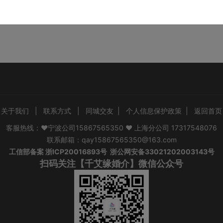
关于我们
|
联系方式
|
同城交友
|
个人信息保护政策
|
返回首页
客服热线：❤宁波公司15867565350 ❤ 上海分公司 17317548076
联系邮箱：qay15867565350@163.com
工信部备案
浙ICP20016893号
浙公网安备33021202003143号
扫码关注【千艾缘婚介】微信公众号