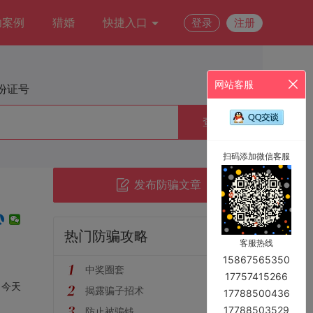
功案例
猎婚
快捷入口
登录
注册
网站客服
份证号
查询
扫码添加微信客服
发布防骗文章
热门防骗攻略
More
客服热线
15867565350
中奖圈套
17757415266
：今天
揭露骗子招术
17788500436
，
17788503529
防止被骗钱