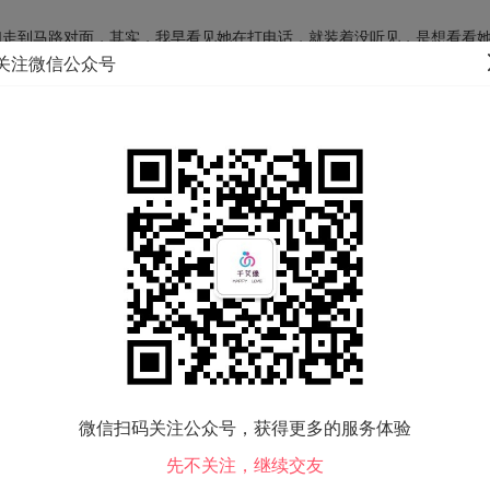
们走到马路对面，其实，我早看见她在打电话，就装着没听见，是想看看
关注微信公众号
，刚要说话。我就拿起手机，装着接电话，也不搭理她，因为我看到了一
马路，她还在原地发呆，就这样甩掉了她。
我的生日，你来陪我吧。还说，生日一定要过的浪漫啊。男人问：你都请
天，我提出疑惑。女孩：网上是我瞎写的，难道我还不知道我的生日是哪
神秘兮兮的男人。这时，我打电话。女孩接电话问我：你怎么过来的。我
，这是个美女到不假。当我问她:你今天是过生日吗？她说：怎么，这个
，我一看方向就是朝那几个人走去。
回来，说完我就溜之乎也了，你爱找谁找谁去。
微信扫码关注公众号，获得更多的服务体验
先不关注，继续交友