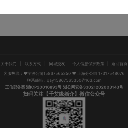
关于我们
|
联系方式
|
同城交友
|
个人信息保护政策
|
返回首页
客服热线：❤宁波公司15867565350 ❤ 上海分公司 17317548076
联系邮箱：qay15867565350@163.com
工信部备案
浙ICP20016893号
浙公网安备33021202003143号
扫码关注【千艾缘婚介】微信公众号