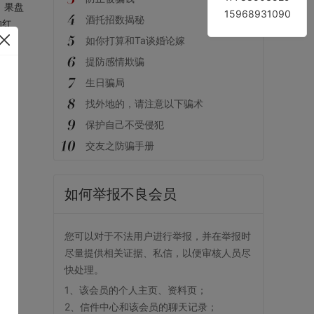
、果盘
15968931090
酒托招数揭秘
的红
如你打算和Ta谈婚论嫁
提防感情欺骗
生日骗局
找外地的，请注意以下骗术
保护自己不受侵犯
交友之防骗手册
如何举报不良会员
您可以对于不法用户进行举报，并在举报时
尽量提供相关证据、私信，以便审核人员尽
快处理。
1、该会员的个人主页、资料页；
2、信件中心和该会员的聊天记录；