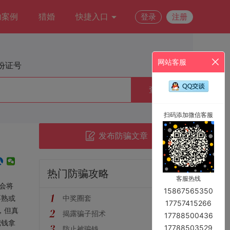
功案例
猎婚
快捷入口
登录
注册
网站客服
份证号
查询
扫码添加微信客服
发布防骗文章
热门防骗攻略
More
客服热线
会将
15867565350
不熟或
中奖圈套
17757415266
，但真
揭露骗子招术
17788500436
把钱拿
17788503529
防止被骗钱