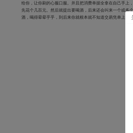
给你，让你刷的心服口服。并且把消费单据全拿在自己手上，
先花个几百元。然后就提出要喝酒，后来还会叫来一个或多个
酒，喝得晕晕乎乎，到后来你就根本就不知道交易凭单上的