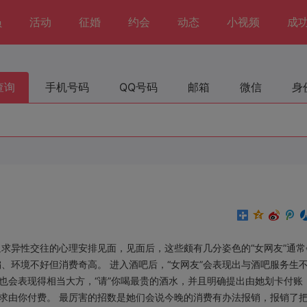
员
活动
征婚
约会
动态
小视频
成
查询
手机号码
QQ号码
邮箱
微信
身
求异性交往的心理安排见面，见面后，这些颇有几分姿色的“女网友”通常
、环境不好但消费奇高。 进入酒吧后，“女网友”会表现出与酒吧服务生
常也会表现得相当大方，“请”你喝最贵的酒水，并且明确提出由她划卡付账
要求由你付费。 最厉害的招数是她们会说今晚的消费有办法报销，报销了