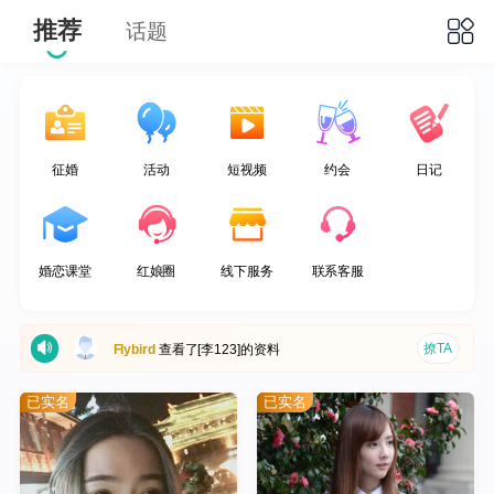
推荐
话题
征婚
活动
短视频
约会
日记
撩TA
jimmyyang
注册了会员
撩TA
笑笑
注册了会员
婚恋课堂
红娘圈
线下服务
联系客服
撩TA
海贼忍者旺旺
注册了会员
撩TA
Flybird
查看了[李123]的资料
撩TA
huihui
注册了会员
已实名
已实名
撩TA
刘工
注册了会员
撩TA
高亮
开通了VIP会员