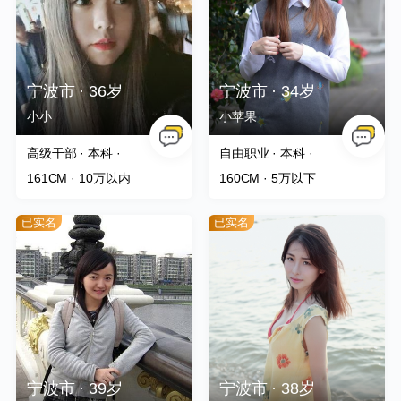
撩TA
jimmyyang
注册了会员
撩TA
笑笑
注册了会员
宁波市 · 36岁
宁波市 · 34岁
小小
小苹果
高级干部 · 本科 ·
自由职业 · 本科 ·
161CM
· 10万以内
160CM
· 5万以下
已实名
已实名
宁波市 · 39岁
宁波市 · 38岁